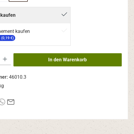
 kaufen
nement kaufen
 (0,19 €)
ib den gewünschten Wert ein oder benutze die Schaltflächen um die Anzahl zu erhö
In den Warenkorb
mer:
46010.3
kg