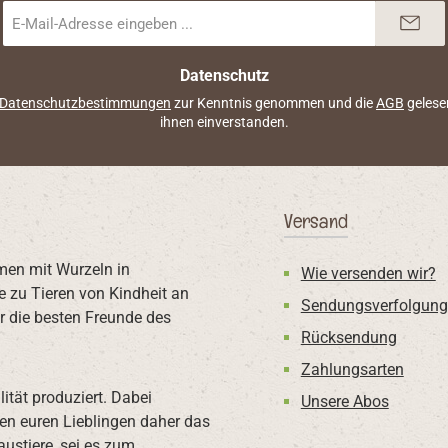
E-
Mail-
Adresse
*
Datenschutz
Datenschutzbestimmungen
zur Kenntnis genommen und die
AGB
gelese
ihnen einverstanden.
Versand
men mit Wurzeln in
Wie versenden wir?
e zu Tieren von Kindheit an
Sendungsverfolgung
 die besten Freunde des
Rücksendung
Zahlungsarten
ität produziert. Dabei
Unsere Abos
eten euren Lieblingen daher das
austiere, sei es zum