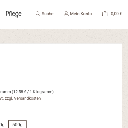
Pflege
Angebote
War
Suche
Mein Konto
0,00 €
ogramm
(12,58 € / 1 Kilogramm)
St. zzgl. Versandkosten
ählen
0g
500g