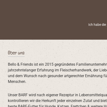
Ich habe die
Über uns
Bello & Friends ist ein 2015 gegründetes Familienunterneh
jahrzehntelanger Erfahrung im Fleischerhandwerk, der Lieb
und dem Wunsch nach gesunder artgerechter Ernährung für
Menschen.
Unser BARF wird nach eigener Rezeptur in Lebensmittelqual
kontrollieren wir die Herkunft jeder einzelnen Zutat und bi
beste BARF-Futter für Hunde, Katzen, Frettchen & weitere H