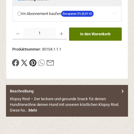
Im Abonnement kaufen
Sie sparen 3% (0,41 €)
Produkt Anzahl: Gib den gewünschten Wert ein oder benutze die Schaltflächen um die Anzahl
In den Warenkorb
Produktnummer:
30104.1.1.1
Beschreibung
Klopsy Rind – Der leckere und gesunde Snack für deinen
HundVerwöhne deinen Hund mit unseren köstlichen Klopsy Rind.
Diese ho…
Mehr