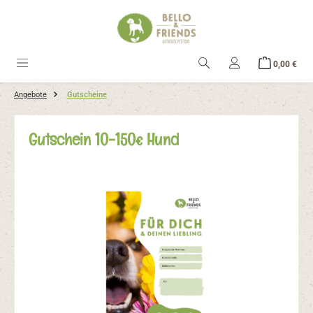
alt springen
Ware
0,00 €
Angebote
Gutscheine
Gutschein 10-150€ Hund
Bildergalerie überspringen