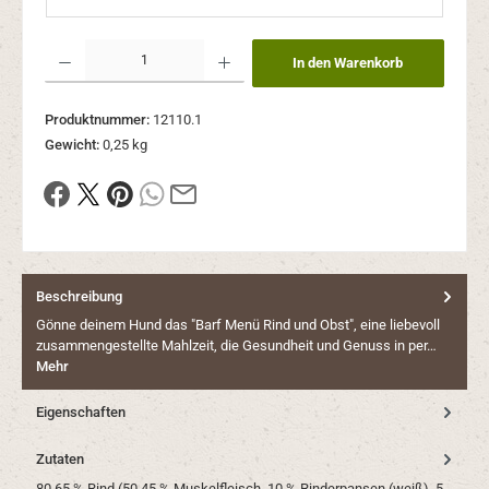
Produkt Anzahl: Gib den gewünschten Wert ein oder benutze die Schaltflächen um die Anzahl
In den Warenkorb
Produktnummer:
12110.1
Gewicht:
0,25 kg
Beschreibung
Gönne deinem Hund das "Barf Menü Rind und Obst", eine liebevoll
zusammengestellte Mahlzeit, die Gesundheit und Genuss in per…
Mehr
Eigenschaften
Zutaten
80,65 % Rind (50,45 % Muskelfleisch, 10 % Rinderpansen (weiß), 5