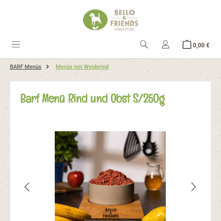
alt springen
Ware
0,00 €
BARF Menüs
Menüs mit Weiderind
Barf Menü Rind und Obst S/250g
Bildergalerie überspringen