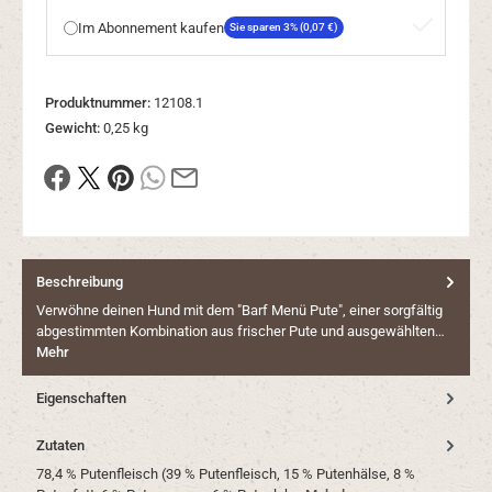
Im Abonnement kaufen
Sie sparen 3% (0,07 €)
Produktnummer:
12108.1
Gewicht:
0,25 kg
Beschreibung
Verwöhne deinen Hund mit dem "Barf Menü Pute", einer sorgfältig
abgestimmten Kombination aus frischer Pute und ausgewählten…
Mehr
Eigenschaften
Zutaten
78,4 % Putenfleisch (39 % Putenfleisch, 15 % Putenhälse, 8 %