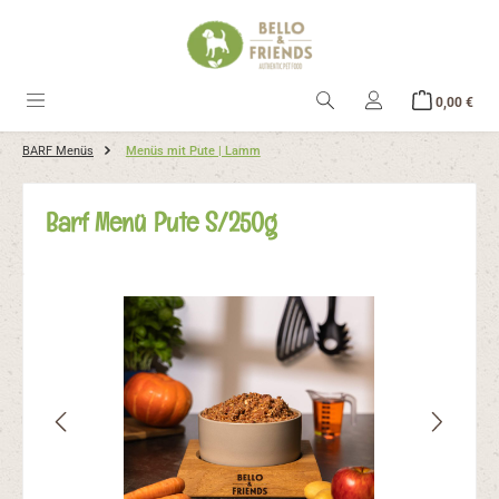
alt springen
Ware
0,00 €
BARF Menüs
Menüs mit Pute | Lamm
Barf Menü Pute S/250g
Bildergalerie überspringen